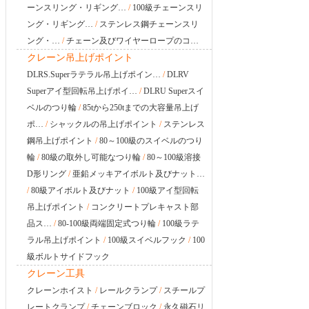
ーンスリング・リギング…
/
100級チェーンスリ
ング・リギング…
/
ステンレス鋼チェーンスリ
ング・…
/
チェーン及びワイヤーロープのコ…
クレーン吊上げポイント
DLRS.Superラテラル吊上げポイン…
/
DLRV
Superアイ型回転吊上げポイ…
/
DLRU Superスイ
ベルのつり輪
/
85tから250tまでの大容量吊上げ
ポ…
/
シャックルの吊上げポイント
/
ステンレス
鋼吊上げポイント
/
80～100級のスイベルのつり
輪
/
80級の取外し可能なつり輪
/
80～100級溶接
D形リング
/
亜鉛メッキアイボルト及びナット…
/
80級アイボルト及びナット
/
100級アイ型回転
吊上げポイント
/
コンクリートプレキャスト部
品ス…
/
80-100級両端固定式つり輪
/
100級ラテ
ラル吊上げポイント
/
100級スイベルフック
/
100
級ボルトサイドフック
クレーン工具
クレーンホイスト
/
レールクランプ
/
スチールプ
レートクランプ
/
チェーンブロック
/
永久磁石リ