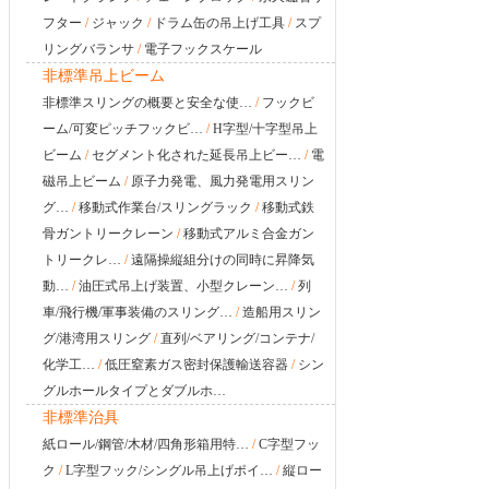
フター
/
ジャック
/
ドラム缶の吊上げ工具
/
スプ
リングバランサ
/
電子フックスケール
非標準吊上ビーム
非標準スリングの概要と安全な使…
/
フックビ
ーム/可変ピッチフックビ…
/
H字型/十字型吊上
ビーム
/
セグメント化された延長吊上ビー…
/
電
磁吊上ビーム
/
原子力発電、風力発電用スリン
グ…
/
移動式作業台/スリングラック
/
移動式鉄
骨ガントリークレーン
/
移動式アルミ合金ガン
トリークレ…
/
遠隔操縦組分けの同時に昇降気
動…
/
油圧式吊上げ装置、小型クレーン…
/
列
車/飛行機/軍事装備のスリング…
/
造船用スリン
グ/港湾用スリング
/
直列/ベアリング/コンテナ/
化学工…
/
低圧窒素ガス密封保護輸送容器
/
シン
グルホールタイプとダブルホ…
非標準治具
紙ロール/鋼管/木材/四角形箱用特…
/
C字型フッ
ク
/
L字型フック/シングル吊上げポイ…
/
縦ロー