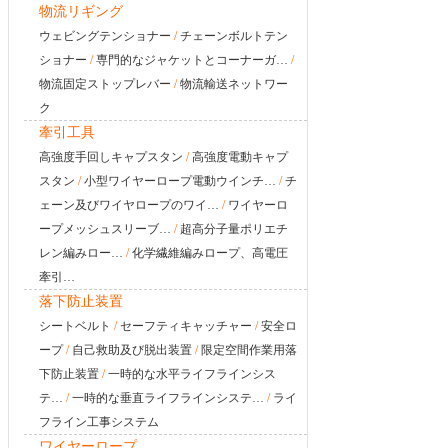
物流リギング
ウェビングテンショナー
/
チェーンボルトテン
ショナー
/
専門的なジャケットとコーナーガ…
/
物流固定ストップレバー
/
物流輸送ネットワー
ク
牽引工具
高強度手回しキャプスタン
/
高強度電動キャプ
スタン
/
小型ワイヤーロープ電動ウインチ…
/
チ
ェーン及びワイヤロープのワイ…
/
ワイヤーロ
ープメッシュスリーブ…
/
超高分子量ポリエチ
レン編みロー…
/
化学繊維編みロープ、高電圧
牽引…
落下防止装置
シートベルト
/
セーフティキャッチャー
/
安全ロ
ープ
/
自己救助及び脱出装置
/
限定空間作業用落
下防止装置
/
一時的な水平ライフラインシス
テ…
/
一時的な垂直ライフラインシステ…
/
ライ
フライン工事システム
ワイヤーロープ