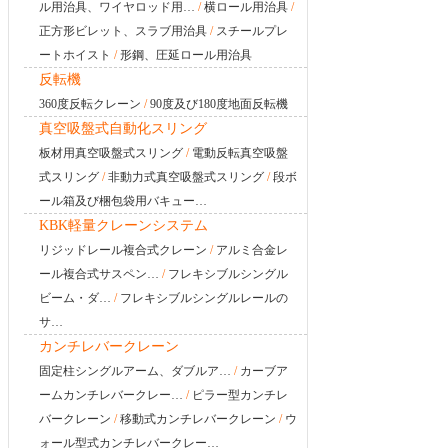
ル用治具、ワイヤロッド用…
/
横ロール用治具
/
正方形ビレット、スラブ用治具
/
スチールプレ
ートホイスト
/
形鋼、圧延ロール用治具
反転機
360度反転クレーン
/
90度及び180度地面反転機
真空吸盤式自動化スリング
板材用真空吸盤式スリング
/
電動反転真空吸盤
式スリング
/
非動力式真空吸盤式スリング
/
段ボ
ール箱及び梱包袋用バキュー…
KBK軽量クレーンシステム
リジッドレール複合式クレーン
/
アルミ合金レ
ール複合式サスペン…
/
フレキシブルシングル
ビーム・ダ…
/
フレキシブルシングルレールの
サ…
カンチレバークレーン
固定柱シングルアーム、ダブルア…
/
カーブア
ームカンチレバークレー…
/
ピラー型カンチレ
バークレーン
/
移動式カンチレバークレーン
/
ウ
ォール型式カンチレバークレー…