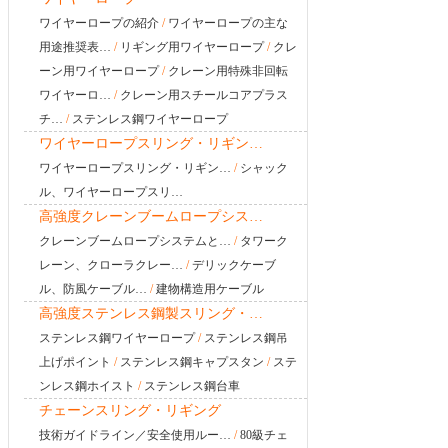
ワイヤーロープの紹介
/
ワイヤーロープの主な
用途推奨表…
/
リギング用ワイヤーロープ
/
クレ
ーン用ワイヤーロープ
/
クレーン用特殊非回転
ワイヤーロ…
/
クレーン用スチールコアプラス
チ…
/
ステンレス鋼ワイヤーロープ
ワイヤーロープスリング・リギン…
ワイヤーロープスリング・リギン…
/
シャック
ル、ワイヤーロープスリ…
高強度クレーンブームロープシス…
クレーンブームロープシステムと…
/
タワーク
レーン、クローラクレー…
/
デリックケーブ
ル、防風ケーブル…
/
建物構造用ケーブル
高強度ステンレス鋼製スリング・…
ステンレス鋼ワイヤーロープ
/
ステンレス鋼吊
上げポイント
/
ステンレス鋼キャプスタン
/
ステ
ンレス鋼ホイスト
/
ステンレス鋼台車
チェーンスリング・リギング
技術ガイドライン／安全使用ルー…
/
80級チェ