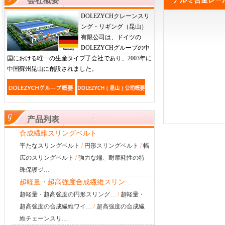
会社概要
アルミ合金レー
DOLEZYCHクレーンスリ
ング・リギング（昆山）
有限公司は、ドイツの
DOLEZYCHグループの中
国における唯一の生産タイプ子会社であり、2003年に
中国蘇州昆山に創設されました。
产品列表
合成繊維スリングベルト
平たなスリングベルト
/
円形スリングベルト
/
幅
広のスリングベルト
/
強力な端、耐摩耗性の特
殊保護ジ…
超軽量・超高強度合成繊維スリン…
超軽量・超高強度の円形スリング…
/
超軽量・
超高強度の合成繊維ワイ…
/
超高強度の合成繊
維チェーンスリ…