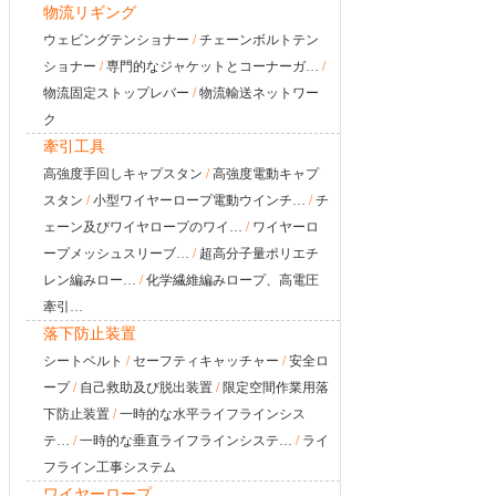
物流リギング
ウェビングテンショナー
/
チェーンボルトテン
ショナー
/
専門的なジャケットとコーナーガ…
/
物流固定ストップレバー
/
物流輸送ネットワー
ク
牽引工具
高強度手回しキャプスタン
/
高強度電動キャプ
スタン
/
小型ワイヤーロープ電動ウインチ…
/
チ
ェーン及びワイヤロープのワイ…
/
ワイヤーロ
ープメッシュスリーブ…
/
超高分子量ポリエチ
レン編みロー…
/
化学繊維編みロープ、高電圧
牽引…
落下防止装置
シートベルト
/
セーフティキャッチャー
/
安全ロ
ープ
/
自己救助及び脱出装置
/
限定空間作業用落
下防止装置
/
一時的な水平ライフラインシス
テ…
/
一時的な垂直ライフラインシステ…
/
ライ
フライン工事システム
ワイヤーロープ