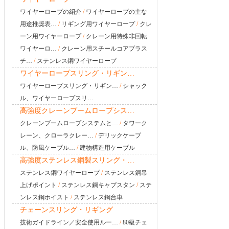
ワイヤーロープの紹介
/
ワイヤーロープの主な
用途推奨表…
/
リギング用ワイヤーロープ
/
クレ
ーン用ワイヤーロープ
/
クレーン用特殊非回転
ワイヤーロ…
/
クレーン用スチールコアプラス
チ…
/
ステンレス鋼ワイヤーロープ
ワイヤーロープスリング・リギン…
ワイヤーロープスリング・リギン…
/
シャック
ル、ワイヤーロープスリ…
高強度クレーンブームロープシス…
クレーンブームロープシステムと…
/
タワーク
レーン、クローラクレー…
/
デリックケーブ
ル、防風ケーブル…
/
建物構造用ケーブル
高強度ステンレス鋼製スリング・…
ステンレス鋼ワイヤーロープ
/
ステンレス鋼吊
上げポイント
/
ステンレス鋼キャプスタン
/
ステ
ンレス鋼ホイスト
/
ステンレス鋼台車
チェーンスリング・リギング
技術ガイドライン／安全使用ルー…
/
80級チェ