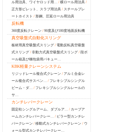
ル用治具、ワイヤロッド用…
/
横ロール用治具
/
正方形ビレット、スラブ用治具
/
スチールプレ
ートホイスト
/
形鋼、圧延ロール用治具
反転機
360度反転クレーン
/
90度及び180度地面反転機
真空吸盤式自動化スリング
板材用真空吸盤式スリング
/
電動反転真空吸盤
式スリング
/
非動力式真空吸盤式スリング
/
段ボ
ール箱及び梱包袋用バキュー…
KBK軽量クレーンシステム
リジッドレール複合式クレーン
/
アルミ合金レ
ール複合式サスペン…
/
フレキシブルシングル
ビーム・ダ…
/
フレキシブルシングルレールの
サ…
カンチレバークレーン
固定柱シングルアーム、ダブルア…
/
カーブア
ームカンチレバークレー…
/
ピラー型カンチレ
バークレーン
/
移動式カンチレバークレーン
/
ウ
ォール型式カンチレバークレー…