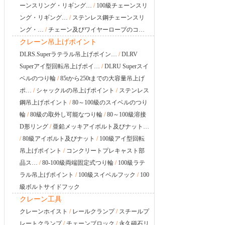
ーンスリング・リギング…
/
100級チェーンスリ
ング・リギング…
/
ステンレス鋼チェーンスリ
ング・…
/
チェーン及びワイヤーロープのコ…
クレーン吊上げポイント
DLRS.Superラテラル吊上げポイン…
/
DLRV
Superアイ型回転吊上げポイ…
/
DLRU Superスイ
ベルのつり輪
/
85tから250tまでの大容量吊上げ
ポ…
/
シャックルの吊上げポイント
/
ステンレス
鋼吊上げポイント
/
80～100級のスイベルのつり
輪
/
80級の取外し可能なつり輪
/
80～100級溶接
D形リング
/
亜鉛メッキアイボルト及びナット…
/
80級アイボルト及びナット
/
100級アイ型回転
吊上げポイント
/
コンクリートプレキャスト部
品ス…
/
80-100級両端固定式つり輪
/
100級ラテ
ラル吊上げポイント
/
100級スイベルフック
/
100
級ボルトサイドフック
クレーン工具
クレーンホイスト
/
レールクランプ
/
スチールプ
レートクランプ
/
チェーンブロック
/
永久磁石リ