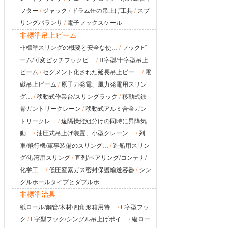
フター
/
ジャック
/
ドラム缶の吊上げ工具
/
スプ
リングバランサ
/
電子フックスケール
非標準吊上ビーム
非標準スリングの概要と安全な使…
/
フックビ
ーム/可変ピッチフックビ…
/
H字型/十字型吊上
ビーム
/
セグメント化された延長吊上ビー…
/
電
磁吊上ビーム
/
原子力発電、風力発電用スリン
グ…
/
移動式作業台/スリングラック
/
移動式鉄
骨ガントリークレーン
/
移動式アルミ合金ガン
トリークレ…
/
遠隔操縦組分けの同時に昇降気
動…
/
油圧式吊上げ装置、小型クレーン…
/
列
車/飛行機/軍事装備のスリング…
/
造船用スリン
グ/港湾用スリング
/
直列/ベアリング/コンテナ/
化学工…
/
低圧窒素ガス密封保護輸送容器
/
シン
グルホールタイプとダブルホ…
非標準治具
紙ロール/鋼管/木材/四角形箱用特…
/
C字型フッ
ク
/
L字型フック/シングル吊上げポイ…
/
縦ロー