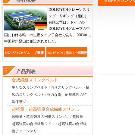
会社概要
非標準スリング
DOLEZYCHクレーンスリ
ング・リギング（昆山）
有限公司は、ドイツの
DOLEZYCHグループの中
国における唯一の生産タイプ子会社であり、2003年に
中国蘇州昆山に創設されました。
产品列表
合成繊維スリングベルト
平たなスリングベルト
/
円形スリングベルト
/
幅
広のスリングベルト
/
強力な端、耐摩耗性の特
殊保護ジ…
超軽量・超高強度合成繊維スリン…
超軽量・超高強度の円形スリング…
/
超軽量・
超高強度の合成繊維ワイ…
/
超高強度の合成繊
維チェーンスリ…