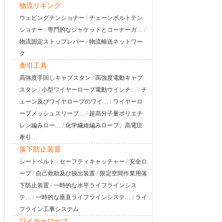
物流リギング
ウェビングテンショナー
/
チェーンボルトテン
ショナー
/
専門的なジャケットとコーナーガ…
/
物流固定ストップレバー
/
物流輸送ネットワー
ク
牽引工具
高強度手回しキャプスタン
/
高強度電動キャプ
スタン
/
小型ワイヤーロープ電動ウインチ…
/
チ
ェーン及びワイヤロープのワイ…
/
ワイヤーロ
ープメッシュスリーブ…
/
超高分子量ポリエチ
レン編みロー…
/
化学繊維編みロープ、高電圧
牽引…
落下防止装置
シートベルト
/
セーフティキャッチャー
/
安全ロ
ープ
/
自己救助及び脱出装置
/
限定空間作業用落
下防止装置
/
一時的な水平ライフラインシス
テ…
/
一時的な垂直ライフラインシステ…
/
ライ
フライン工事システム
ワイヤーロープ