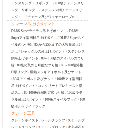
ーンスリング・リギング…
/
100級チェーンスリ
ング・リギング…
/
ステンレス鋼チェーンスリ
ング・…
/
チェーン及びワイヤーロープのコ…
クレーン吊上げポイント
DLRS.Superラテラル吊上げポイン…
/
DLRV
Superアイ型回転吊上げポイ…
/
DLRU Superスイ
ベルのつり輪
/
85tから250tまでの大容量吊上げ
ポ…
/
シャックルの吊上げポイント
/
ステンレス
鋼吊上げポイント
/
80～100級のスイベルのつり
輪
/
80級の取外し可能なつり輪
/
80～100級溶接
D形リング
/
亜鉛メッキアイボルト及びナット…
/
80級アイボルト及びナット
/
100級アイ型回転
吊上げポイント
/
コンクリートプレキャスト部
品ス…
/
80-100級両端固定式つり輪
/
100級ラテ
ラル吊上げポイント
/
100級スイベルフック
/
100
級ボルトサイドフック
クレーン工具
クレーンホイスト
/
レールクランプ
/
スチールプ
レートクランプ
/
チェーンブロック
/
永久磁石リ