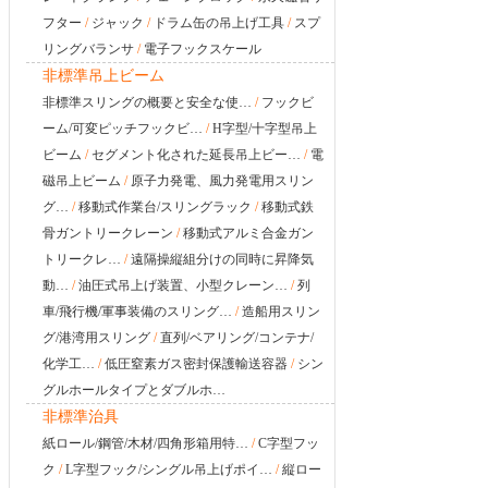
フター
/
ジャック
/
ドラム缶の吊上げ工具
/
スプ
リングバランサ
/
電子フックスケール
非標準吊上ビーム
非標準スリングの概要と安全な使…
/
フックビ
ーム/可変ピッチフックビ…
/
H字型/十字型吊上
ビーム
/
セグメント化された延長吊上ビー…
/
電
磁吊上ビーム
/
原子力発電、風力発電用スリン
グ…
/
移動式作業台/スリングラック
/
移動式鉄
骨ガントリークレーン
/
移動式アルミ合金ガン
トリークレ…
/
遠隔操縦組分けの同時に昇降気
動…
/
油圧式吊上げ装置、小型クレーン…
/
列
車/飛行機/軍事装備のスリング…
/
造船用スリン
グ/港湾用スリング
/
直列/ベアリング/コンテナ/
化学工…
/
低圧窒素ガス密封保護輸送容器
/
シン
グルホールタイプとダブルホ…
非標準治具
紙ロール/鋼管/木材/四角形箱用特…
/
C字型フッ
ク
/
L字型フック/シングル吊上げポイ…
/
縦ロー