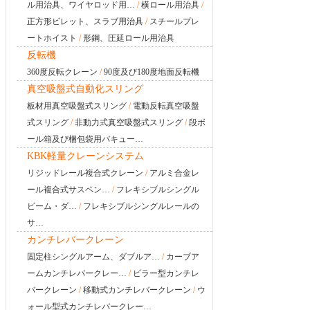
ル用治具、ワイヤロッド用…
/
横ロール用治具
/
正方形ビレット、スラブ用治具
/
スチールプレ
ートホイスト
/
形鋼、圧延ロール用治具
反転機
360度反転クレーン
/
90度及び180度地面反転機
真空吸盤式自動化スリング
板材用真空吸盤式スリング
/
電動反転真空吸盤
式スリング
/
非動力式真空吸盤式スリング
/
段ボ
ール箱及び梱包袋用バキュー…
KBK軽量クレーンシステム
リジッドレール複合式クレーン
/
アルミ合金レ
ール複合式サスペン…
/
フレキシブルシングル
ビーム・ダ…
/
フレキシブルシングルレールの
サ…
カンチレバークレーン
固定柱シングルアーム、ダブルア…
/
カーブア
ームカンチレバークレー…
/
ピラー型カンチレ
バークレーン
/
移動式カンチレバークレーン
/
ウ
ォール型式カンチレバークレー…