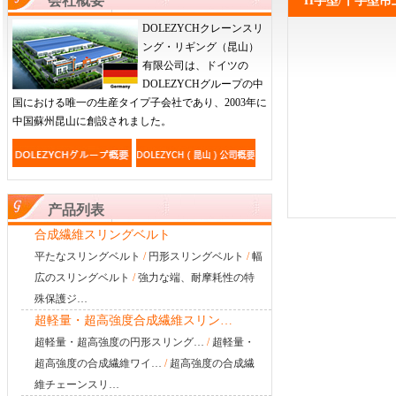
会社概要
H字型/十字型吊
DOLEZYCHクレーンスリ
ング・リギング（昆山）
有限公司は、ドイツの
DOLEZYCHグループの中
国における唯一の生産タイプ子会社であり、2003年に
中国蘇州昆山に創設されました。
产品列表
合成繊維スリングベルト
平たなスリングベルト
/
円形スリングベルト
/
幅
広のスリングベルト
/
強力な端、耐摩耗性の特
殊保護ジ…
超軽量・超高強度合成繊維スリン…
超軽量・超高強度の円形スリング…
/
超軽量・
超高強度の合成繊維ワイ…
/
超高強度の合成繊
維チェーンスリ…