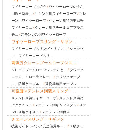
ワイヤーロープの紹介
/
ワイヤーロープの主な
用途推奨表…
/
リギング用ワイヤーロープ
/
クレ
ーン用ワイヤーロープ
/
クレーン用特殊非回転
ワイヤーロ…
/
クレーン用スチールコアプラス
チ…
/
ステンレス鋼ワイヤーロープ
ワイヤーロープスリング・リギン…
ワイヤーロープスリング・リギン…
/
シャック
ル、ワイヤーロープスリ…
高強度クレーンブームロープシス…
クレーンブームロープシステムと…
/
タワーク
レーン、クローラクレー…
/
デリックケーブ
ル、防風ケーブル…
/
建物構造用ケーブル
高強度ステンレス鋼製スリング・…
ステンレス鋼ワイヤーロープ
/
ステンレス鋼吊
上げポイント
/
ステンレス鋼キャプスタン
/
ステ
ンレス鋼ホイスト
/
ステンレス鋼台車
チェーンスリング・リギング
技術ガイドライン／安全使用ルー…
/
80級チェ