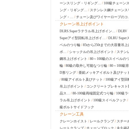
ーンスリング・リギング…
/
100級チェーン
ング・リギング…
/
ステンレス鋼チェーンス
ング・…
/
チェーン及びワイヤーロープのコ
クレーン吊上げポイント
DLRS.Superラテラル吊上げポイン…
/
DLRV
Superアイ型回転吊上げポイ…
/
DLRU Supe
ベルのつり輪
/
85tから250tまでの大容量吊上
ポ…
/
シャックルの吊上げポイント
/
ステン
鋼吊上げポイント
/
80～100級のスイベルの
輪
/
80級の取外し可能なつり輪
/
80～100級
D形リング
/
亜鉛メッキアイボルト及びナッ
/
80級アイボルト及びナット
/
100級アイ型回
吊上げポイント
/
コンクリートプレキャスト
品ス…
/
80-100級両端固定式つり輪
/
100級ラ
ラル吊上げポイント
/
100級スイベルフック
/
級ボルトサイドフック
クレーン工具
クレーンホイスト
/
レールクランプ
/
スチー
レートクランプ
/
チェーンブロック
/
永久磁