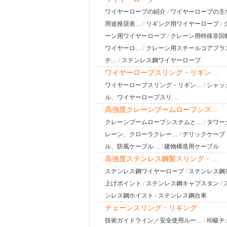
ワイヤーロープの紹介
/
ワイヤーロープの主
用途推奨表…
/
リギング用ワイヤーロープ
/
ーン用ワイヤーロープ
/
クレーン用特殊非回
ワイヤーロ…
/
クレーン用スチールコアプラ
チ…
/
ステンレス鋼ワイヤーロープ
ワイヤーロープスリング・リギン…
ワイヤーロープスリング・リギン…
/
シャッ
ル、ワイヤーロープスリ…
高強度クレーンブームロープシス…
クレーンブームロープシステムと…
/
タワー
レーン、クローラクレー…
/
デリックケーブ
ル、防風ケーブル…
/
建物構造用ケーブル
高強度ステンレス鋼製スリング・…
ステンレス鋼ワイヤーロープ
/
ステンレス鋼
上げポイント
/
ステンレス鋼キャプスタン
/
ンレス鋼ホイスト
/
ステンレス鋼台車
チェーンスリング・リギング
技術ガイドライン／安全使用ルー…
/
80級チ