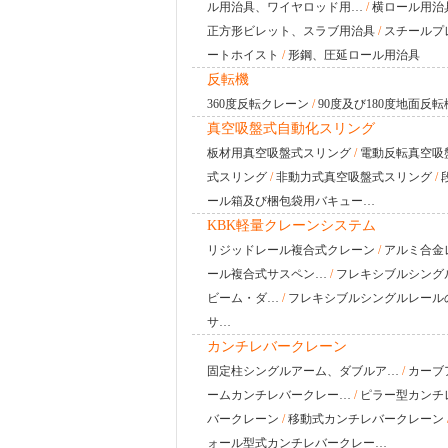
ル用治具、ワイヤロッド用…
/
横ロール用治
正方形ビレット、スラブ用治具
/
スチールプ
ートホイスト
/
形鋼、圧延ロール用治具
反転機
360度反転クレーン
/
90度及び180度地面反転
真空吸盤式自動化スリング
板材用真空吸盤式スリング
/
電動反転真空吸
式スリング
/
非動力式真空吸盤式スリング
/
ール箱及び梱包袋用バキュー…
KBK軽量クレーンシステム
リジッドレール複合式クレーン
/
アルミ合金
ール複合式サスペン…
/
フレキシブルシング
ビーム・ダ…
/
フレキシブルシングルレール
サ…
カンチレバークレーン
固定柱シングルアーム、ダブルア…
/
カーブ
ームカンチレバークレー…
/
ピラー型カンチ
バークレーン
/
移動式カンチレバークレーン
ォール型式カンチレバークレー…