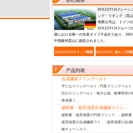
会社概要
DOLEZYCHクレーン
ング・リギング（昆
有限公司は、ドイツ
DOLEZYCHグループ
国における唯一の生産タイプ子会社であり、2003
中国蘇州昆山に創設されました。
产品列表
合成繊維スリングベルト
平たなスリングベルト
/
円形スリングベルト
広のスリングベルト
/
強力な端、耐摩耗性の
殊保護ジ…
超軽量・超高強度合成繊維スリン…
超軽量・超高強度の円形スリング…
/
超軽量
超高強度の合成繊維ワイ…
/
超高強度の合成
維チェーンスリ…