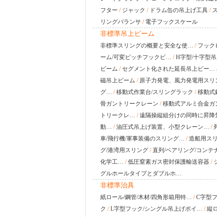
フター
/
ジャック
/
ドラム缶の吊上げ工具
/
リングバランサ
/
電子フックスケール
非標準吊上ビーム
非標準スリングの概要と安全な使…
/
フック
ーム/可変ピッチフックビ…
/
H字型/十字型
ビーム
/
セグメント化された延長吊上ビー…
磁吊上ビーム
/
原子力発電、風力発電用スリ
グ…
/
移動式作業台/スリングラック
/
移動式
骨ガントリークレーン
/
移動式アルミ合金ガ
トリークレ…
/
遠隔操縦組分けの同時に昇降
動…
/
油圧式吊上げ装置、小型クレーン…
/
車/飛行機/軍事装備のスリング…
/
造船用ス
グ/港湾用スリング
/
直列/ベアリング/コンテナ
化学工…
/
低圧窒素ガス密封保護輸送容器
/
グルホールタイプとダブルホ…
非標準治具
紙ロール/鋼管/木材/四角形箱用特…
/
C字型
ク
/
L字型フック/シングル吊上げポイ…
/
縦