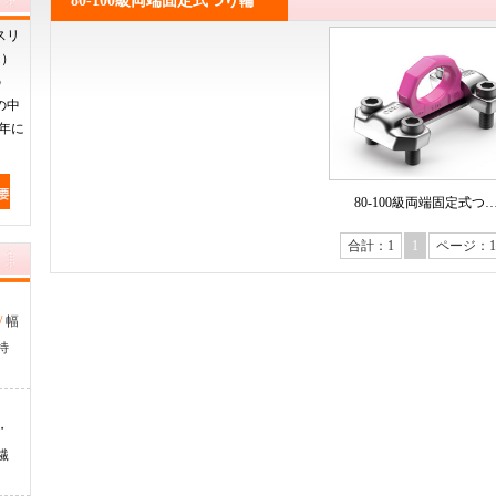
80-100級両端固定式つり輪
スリ
山）
の
の中
年に
80-100級両端固定式つ
合計：1
1
ページ：1/
/
幅
特
・
繊