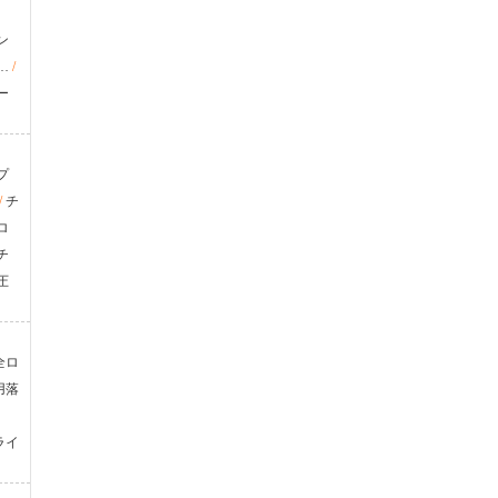
ン
…
/
ー
プ
/
チ
ロ
チ
圧
全ロ
用落
ライ