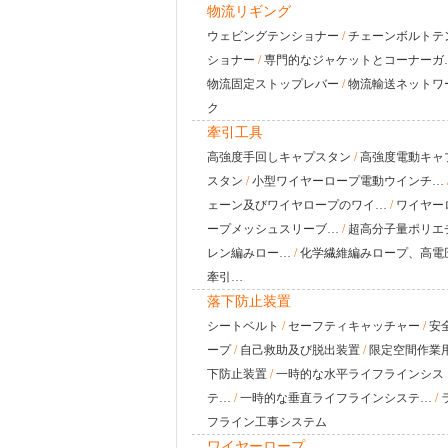
物流リギング
ウェビングテンショナー
/
チェーンボルトテ
ショナー
/
専門的なジャケットとコーナーガ
物流固定ストップレバー
/
物流輸送ネットワ
ク
牽引工具
高強度手回しキャプスタン
/
高強度電動キャ
スタン
/
小型ワイヤーロープ電動ウインチ…
ェーン及びワイヤロープのワイ…
/
ワイヤー
ープメッシュスリーブ…
/
超高分子量ポリエ
レン編みロー…
/
化学繊維編みロープ、高電
牽引…
落下防止装置
シートベルト
/
セーフティキャッチャー
/
安
ープ
/
自己救助及び脱出装置
/
限定空間作業
下防止装置
/
一時的な水平ライフラインシス
テ…
/
一時的な垂直ライフラインシステ…
/
フライン工事システム
ワイヤーロープ