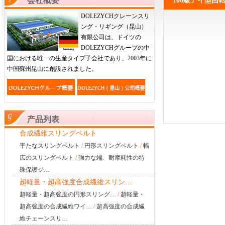
会社概要
100級アイ型回
DOLEZYCHクレーンスリ
ング・リギング（昆山）
有限公司は、ドイツの
DOLEZYCHグループの中
国における唯一の生産タイプ子会社であり、2003年に
中国蘇州昆山に創設されました。
产品列表
合成繊維スリングベルト
平たなスリングベルト
/
円形スリングベルト
/
幅
広のスリングベルト
/
強力な端、耐摩耗性の特
殊保護ジ…
超軽量・超高強度合成繊維スリン…
超軽量・超高強度の円形スリング…
/
超軽量・
超高強度の合成繊維ワイ…
/
超高強度の合成繊
維チェーンスリ…