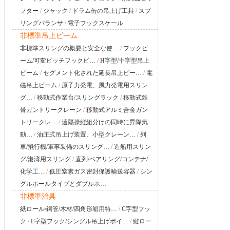
フター
/
ジャック
/
ドラム缶の吊上げ工具
/
スプ
リングバランサ
/
電子フックスケール
非標準吊上ビーム
非標準スリングの概要と安全な使…
/
フックビ
ーム/可変ピッチフックビ…
/
H字型/十字型吊上
ビーム
/
セグメント化された延長吊上ビー…
/
電
磁吊上ビーム
/
原子力発電、風力発電用スリン
グ…
/
移動式作業台/スリングラック
/
移動式鉄
骨ガントリークレーン
/
移動式アルミ合金ガン
トリークレ…
/
遠隔操縦組分けの同時に昇降気
動…
/
油圧式吊上げ装置、小型クレーン…
/
列
車/飛行機/軍事装備のスリング…
/
造船用スリン
グ/港湾用スリング
/
直列/ベアリング/コンテナ/
化学工…
/
低圧窒素ガス密封保護輸送容器
/
シン
グルホールタイプとダブルホ…
非標準治具
紙ロール/鋼管/木材/四角形箱用特…
/
C字型フッ
ク
/
L字型フック/シングル吊上げポイ…
/
縦ロー