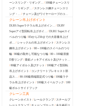
ーンスリング・リギング…
/
100級チェーンスリ
ング・リギング…
/
ステンレス鋼チェーンスリ
ング・…
/
チェーン及びワイヤーロープのコ…
クレーン吊上げポイント
DLRS.Superラテラル吊上げポイン…
/
DLRV
Superアイ型回転吊上げポイ…
/
DLRU Superスイ
ベルのつり輪
/
85tから250tまでの大容量吊上げ
ポ…
/
シャックルの吊上げポイント
/
ステンレス
鋼吊上げポイント
/
80～100級のスイベルのつり
輪
/
80級の取外し可能なつり輪
/
80～100級溶接
D形リング
/
亜鉛メッキアイボルト及びナット…
/
80級アイボルト及びナット
/
100級アイ型回転
吊上げポイント
/
コンクリートプレキャスト部
品ス…
/
80-100級両端固定式つり輪
/
100級ラテ
ラル吊上げポイント
/
100級スイベルフック
/
100
級ボルトサイドフック
クレーン工具
クレーンホイスト
/
レールクランプ
/
スチールプ
レートクランプ
/
チェーンブロック
/
永久磁石リ