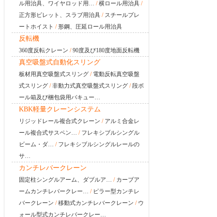
ル用治具、ワイヤロッド用…
/
横ロール用治具
/
正方形ビレット、スラブ用治具
/
スチールプレ
ートホイスト
/
形鋼、圧延ロール用治具
反転機
360度反転クレーン
/
90度及び180度地面反転機
真空吸盤式自動化スリング
板材用真空吸盤式スリング
/
電動反転真空吸盤
式スリング
/
非動力式真空吸盤式スリング
/
段ボ
ール箱及び梱包袋用バキュー…
KBK軽量クレーンシステム
リジッドレール複合式クレーン
/
アルミ合金レ
ール複合式サスペン…
/
フレキシブルシングル
ビーム・ダ…
/
フレキシブルシングルレールの
サ…
カンチレバークレーン
固定柱シングルアーム、ダブルア…
/
カーブア
ームカンチレバークレー…
/
ピラー型カンチレ
バークレーン
/
移動式カンチレバークレーン
/
ウ
ォール型式カンチレバークレー…