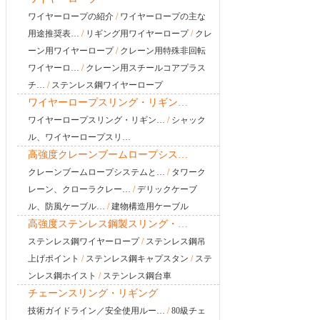
ワイヤーロープの紹介
/
ワイヤーロープの主な
用途推奨表…
/
リギング用ワイヤーロープ
/
クレ
ーン用ワイヤーロープ
/
クレーン用特殊非回転
ワイヤーロ…
/
クレーン用スチールコアプラス
チ…
/
ステンレス鋼ワイヤーロープ
ワイヤーロープスリング・リギン…
ワイヤーロープスリング・リギン…
/
シャック
ル、ワイヤーロープスリ…
高強度クレーンブームロープシス…
クレーンブームロープシステムと…
/
タワーク
レーン、クローラクレー…
/
デリックケーブ
ル、防風ケーブル…
/
建物構造用ケーブル
高強度ステンレス鋼製スリング・…
ステンレス鋼ワイヤーロープ
/
ステンレス鋼吊
上げポイント
/
ステンレス鋼キャプスタン
/
ステ
ンレス鋼ホイスト
/
ステンレス鋼台車
チェーンスリング・リギング
技術ガイドライン／安全使用ルー…
/
80級チェ