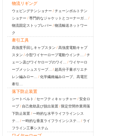
物流リギング
ウェビングテンショナー
/
チェーンボルトテン
ショナー
/
専門的なジャケットとコーナーガ…
/
物流固定ストップレバー
/
物流輸送ネットワー
ク
牽引工具
高強度手回しキャプスタン
/
高強度電動キャプ
スタン
/
小型ワイヤーロープ電動ウインチ…
/
チ
ェーン及びワイヤロープのワイ…
/
ワイヤーロ
ープメッシュスリーブ…
/
超高分子量ポリエチ
レン編みロー…
/
化学繊維編みロープ、高電圧
牽引…
落下防止装置
シートベルト
/
セーフティキャッチャー
/
安全ロ
ープ
/
自己救助及び脱出装置
/
限定空間作業用落
下防止装置
/
一時的な水平ライフラインシス
テ…
/
一時的な垂直ライフラインシステ…
/
ライ
フライン工事システム
ワイヤーロープ